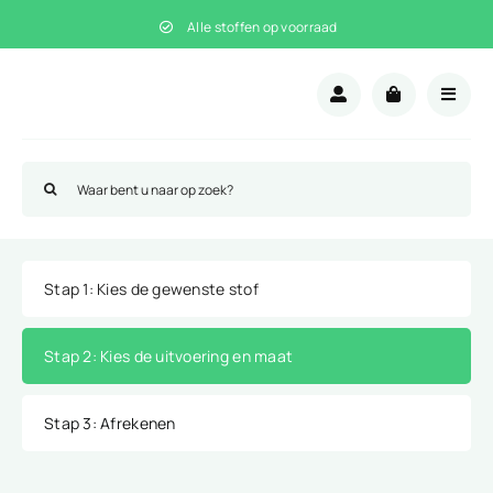
Ga
Alle stoffen op voorraad
naar
inhoud
Zoeken
naar:
Stap 1
: Kies de gewenste stof
Stap 2
: Kies de uitvoering en maat
Stap 3
: Afrekenen