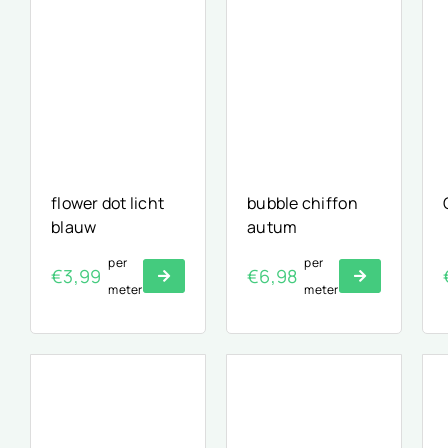
flower dot licht
bubble chiffon
blauw
autum
per
per
€
3,99
€
6,98
meter
meter