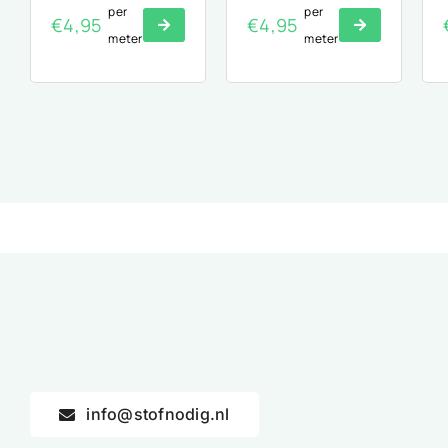
per
per
€
4,95
€
4,95
meter
meter
info@stofnodig.nl