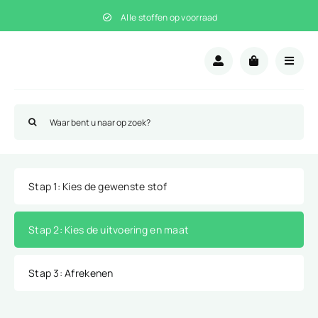
Ga
Alle stoffen op voorraad
naar
inhoud
Zoeken
naar:
Stap 1
: Kies de gewenste stof
Stap 2
: Kies de uitvoering en maat
Stap 3
: Afrekenen