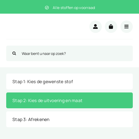
Ga
Alle stoffen op voorraad
naar
inhoud
Zoeken
naar:
Stap 1
: Kies de gewenste stof
Stap 2
: Kies de uitvoering en maat
Stap 3
: Afrekenen