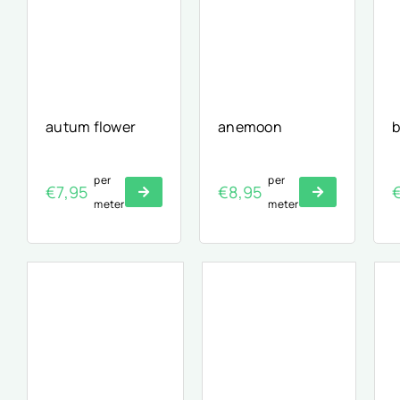
autum flower
anemoon
b
per
per
€
7,95
€
8,95
meter
meter