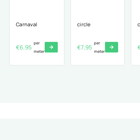
Carnaval
circle
c
per
per
€
6,95
€
7,95
meter
meter