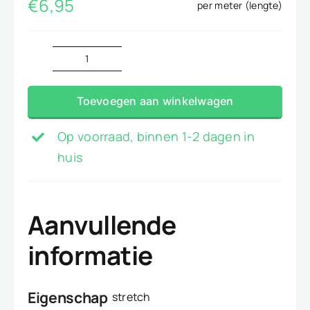
€
6,95
per meter (lengte)
gems
navy
Toevoegen aan winkelwagen
aantal
Op voorraad, binnen 1-2 dagen in
huis
Aanvullende
informatie
Eigenschap
stretch