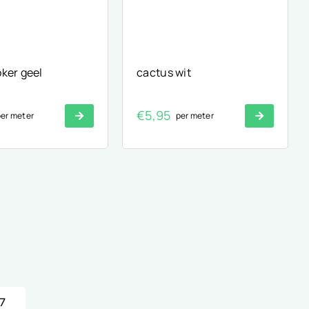
ker geel
cactus wit
€
5,95
er meter
per meter
7