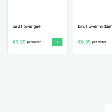
bird flower geel
bird flower midde
€
6,95
€
6,95
per meter
per meter