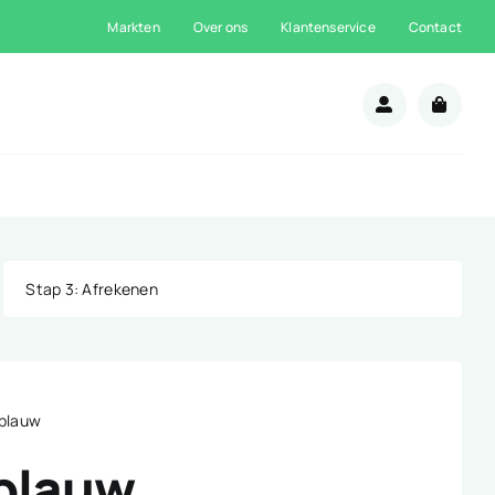
Markten
Over ons
Klantenservice
Contact
n
Stap 3
: Afrekenen
 blauw
 blauw