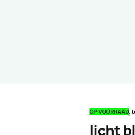
OP VOORRAAD
, 
licht 