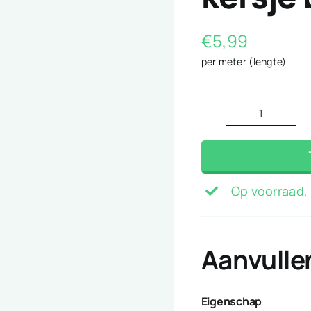
€
5,99
per meter (lengte)
kersje
blauw
aantal
Op voorraad, 
Aanvulle
Eigenschap