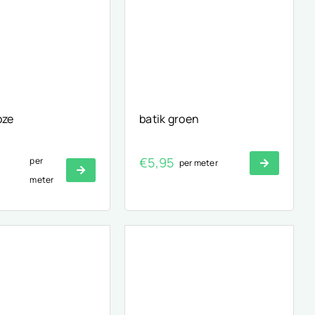
oze
batik groen
€
5,95
per
per meter
nkelijke
uidige
meter
rijs
:
3,99.