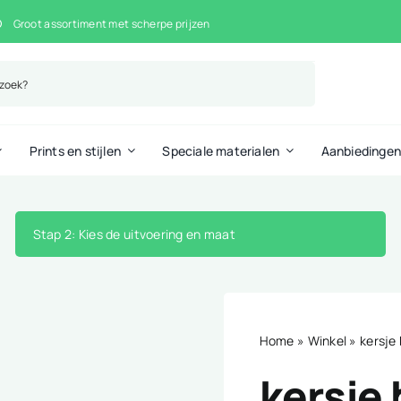
Groot assortiment met scherpe prijzen
Prints en stijlen
Speciale materialen
Aanbiedinge
Stap 2
: Kies de uitvoering en maat
Home
»
Winkel
»
kersje
kersje