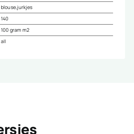
blouse,jurkjes
140
100 gram m2
all
ersjes