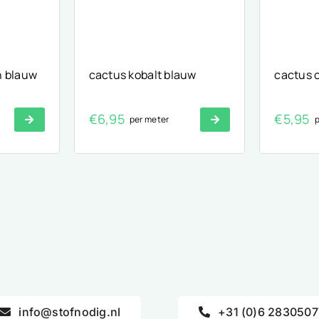
n blauw
cactus kobalt blauw
cactus o
€
6,95
€
5,95
per meter
p
info@stofnodig.nl
+31 (0)6 2830507