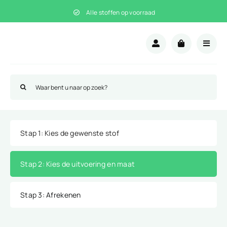
Ga
Alle stoffen op voorraad
naar
inhoud
Zoeken
naar:
Stap 1
: Kies de gewenste stof
Stap 2
: Kies de uitvoering en maat
Stap 3
: Afrekenen