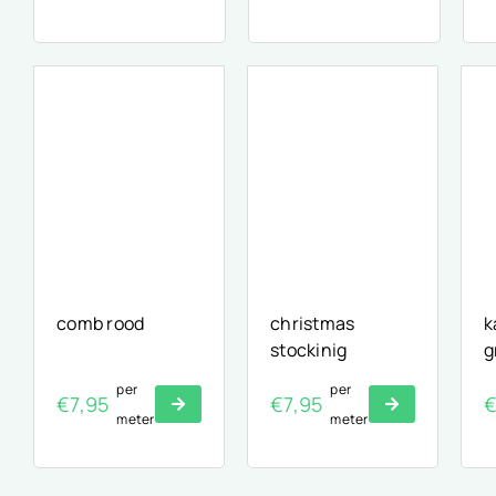
comb rood
christmas
k
stockinig
g
per
per
€
7,95
€
7,95
meter
meter