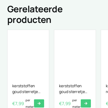
Gerelateerde
producten
kerststoffen
kerststoffen
k
goud sterretje
goud sterretje
r
ecru
rood
e
per
per
€
7,99
€
7,99
meter
meter