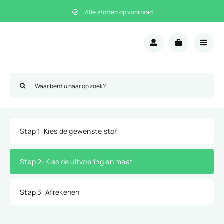
Ga
Alle stoffen op voorraad
naar
inhoud
Zoeken
naar:
Stap 1
: Kies de gewenste stof
Stap 2
: Kies de uitvoering en maat
Stap 3
: Afrekenen