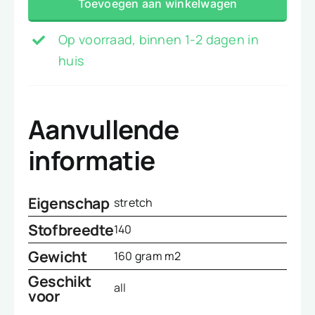
Toevoegen aan winkelwagen
geel
aantal
Op voorraad, binnen 1-2 dagen in
huis
Aanvullende
informatie
Eigenschap
stretch
Stofbreedte
140
Gewicht
160 gram m2
Geschikt
all
voor