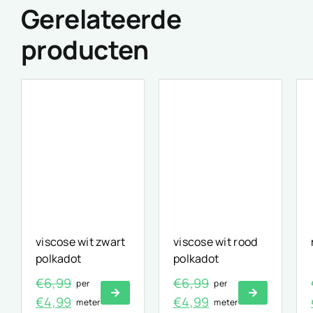
Gerelateerde
producten
viscose wit zwart
viscose wit rood
polkadot
polkadot
€
6,99
€
6,99
per
per
Oorspronkelijke
Huidige
Oorspronkelijke
Huidige
€
4,99
€
4,99
meter
meter