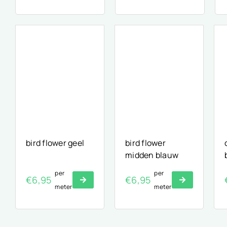
prijs
prijs
prijs
prijs
was:
is:
was:
is:
€6,99.
€4,99.
€6,99.
€4,99.
bird flower geel
bird flower
midden blauw
per
per
€
6,95
€
6,95
meter
meter