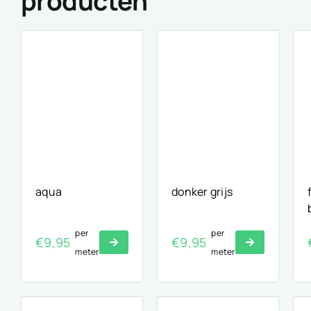
producten
aqua
donker grijs
per
per
€
9,95
€
9,95
meter
meter