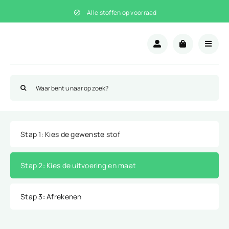
Ga
Alle stoffen op voorraad
naar
inhoud
Zoeken
naar:
Stap 1
: Kies de gewenste stof
Stap 2
: Kies de uitvoering en maat
Stap 3
: Afrekenen