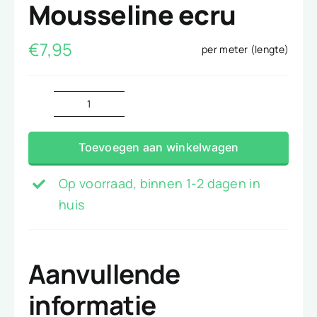
Mousseline ecru
€
7,95
per meter (lengte)
Mousseline
ecru
Toevoegen aan winkelwagen
aantal
Op voorraad, binnen 1-2 dagen in
huis
Aanvullende
informatie