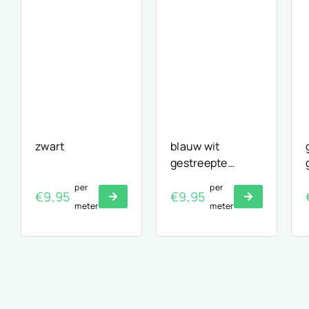
zwart
blauw wit
gestreepte
seersucker stof
per
per
€
9,95
€
9,95
meter
meter