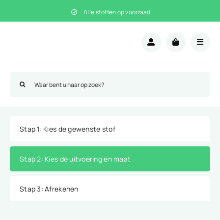
Ga
Alle stoffen op voorraad
naar
inhoud
Zoeken
naar:
Stap 1
: Kies de gewenste stof
Stap 2
: Kies de uitvoering en maat
Stap 3
: Afrekenen