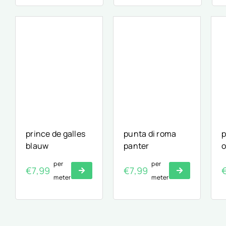
prince de galles
punta di roma
p
blauw
panter
o
per
per
€
7,99
€
7,99
meter
meter