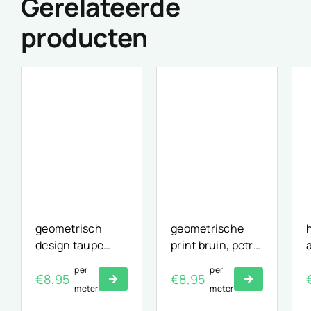
Gerelateerde
producten
geometrisch
geometrische
design taupe
print bruin, petrol
blauw ecru
en zwart
per
per
€
8,95
€
8,95
meter
meter