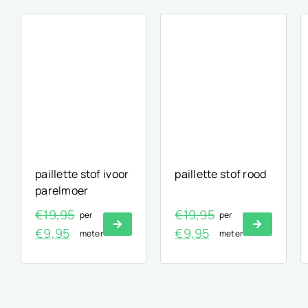
was:
is:
€9,95.
€4,99.
paillette stof ivoor
paillette stof rood
parelmoer
€
19,95
€
19,95
per
per
Oorspronkelijke
Huidige
Oorspronkelijke
Huidige
€
9,95
€
9,95
meter
meter
prijs
prijs
prijs
prijs
was:
is:
was:
is:
€19,95.
€9,95.
€19,95.
€9,95.