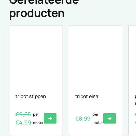
producten
tricot stippen
tricot elsa
€
9,95
per
per
€
8,99
Oorspronkelijke
Huidige
€
4,99
meter
meter
prijs
prijs