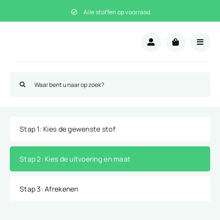
Ga
Alle stoffen op voorraad
naar
inhoud
Zoeken
naar:
Stap 1
: Kies de gewenste stof
Stap 2
: Kies de uitvoering en maat
Stap 3
: Afrekenen