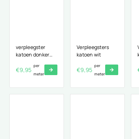
verpleegster
Verpleegsters
katoen donker
katoen wit
fuchsia
per
per
€
9,95
€
9,95
meter
meter