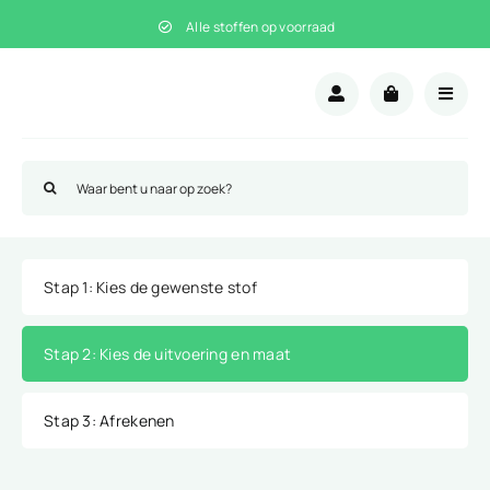
Ga
Alle stoffen op voorraad
naar
inhoud
Zoeken
naar:
Stap 1
: Kies de gewenste stof
Stap 2
: Kies de uitvoering en maat
Stap 3
: Afrekenen