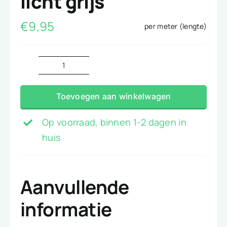
licht grijs
€
9,95
per meter (lengte)
Verpleegster
katoen
Toevoegen aan winkelwagen
licht
grijs
Op voorraad, binnen 1-2 dagen in
aantal
huis
Aanvullende
informatie