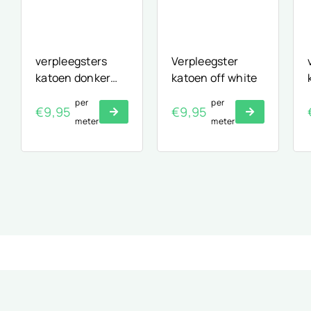
verpleegsters
Verpleegster
katoen donker
katoen off white
grijs
per
per
€
9,95
€
9,95
meter
meter