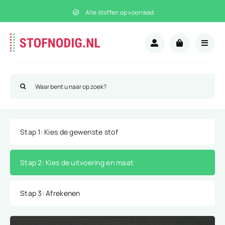
Ga
Alle stoffen op voorraad
naar
inhoud
Zoeken
naar:
Stap 1
: Kies de gewenste stof
Stap 2
: Kies de uitvoering en maat
Stap 3
: Afrekenen