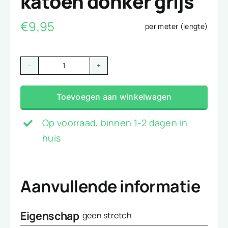
katoen donker grijs
€
9,95
per meter (lengte)
verpleegsters
katoen
Toevoegen aan winkelwagen
donker
grijs
Op voorraad, binnen 1-2 dagen in
aantal
huis
Aanvullende informatie
Eigenschap
geen stretch