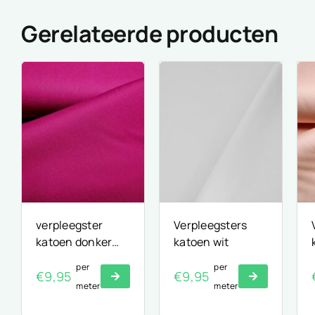
Gerelateerde producten
verpleegster
Verpleegsters
katoen donker
katoen wit
fuchsia
per
per
€
9,95
€
9,95
meter
meter