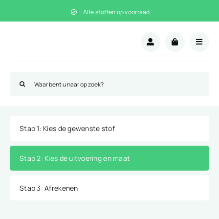
Ga
Alle stoffen op voorraad
naar
inhoud
Zoeken
naar:
Stap 1
: Kies de gewenste stof
Stap 2
: Kies de uitvoering en maat
Stap 3
: Afrekenen