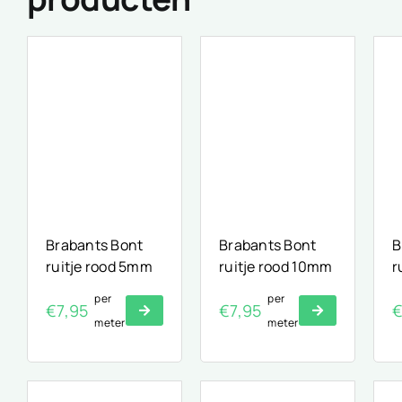
Brabants Bont
Brabants Bont
B
ruitje rood 5mm
ruitje rood 10mm
r
per
per
€
7,95
€
7,95
meter
meter