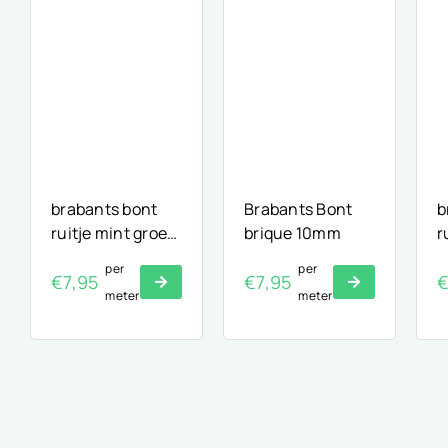
brabants bont
Brabants Bont
b
ruitje mint groen
brique 10mm
r
10mm
per
per
€
7,95
€
7,95
meter
meter