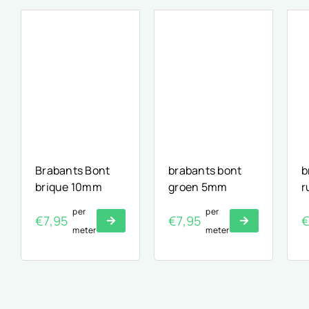
Brabants Bont
brabants bont
b
brique 10mm
groen 5mm
r
per
per
€
7,95
€
7,95
meter
meter