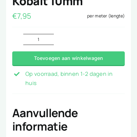
Kobalt 10mm
€
7,95
per meter (lengte)
Brabants
Bont
Toevoegen aan winkelwagen
ruitje
Kobalt
Op voorraad, binnen 1-2 dagen in
10mm
huis
aantal
Aanvullende
informatie