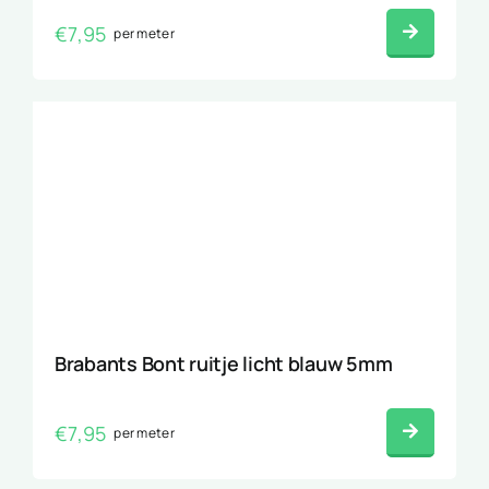
€
7,95
per meter
Brabants Bont ruitje licht blauw 5mm
€
7,95
per meter