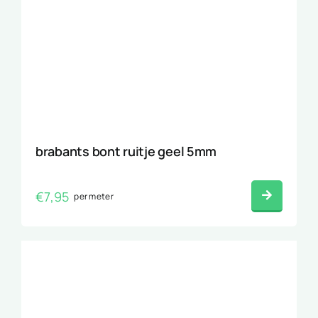
brabants bont ruitje geel 5mm
€
7,95
per meter