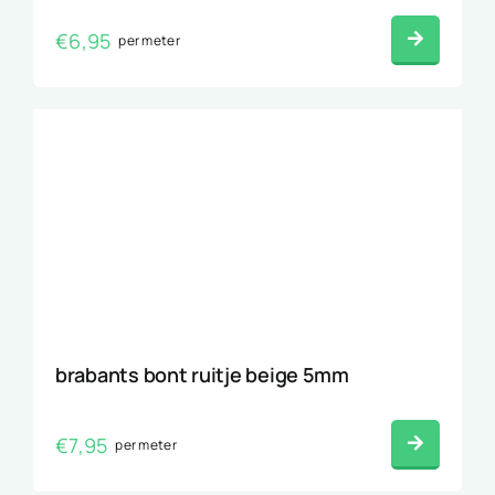
€
6,95
per meter
brabants bont ruitje beige 5mm
€
7,95
per meter