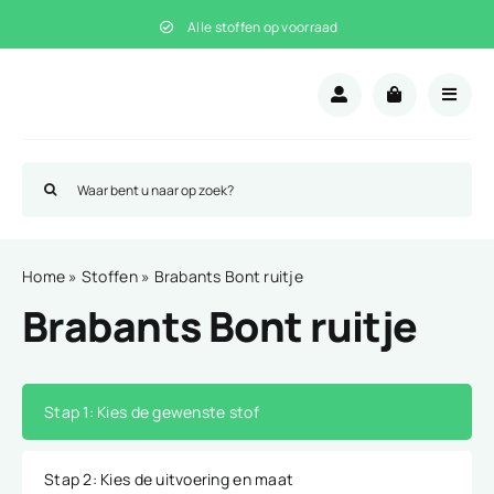
Ga
Alle stoffen op voorraad
naar
inhoud
Zoeken
naar:
Home
»
Stoffen
»
Brabants Bont ruitje
Brabants Bont ruitje
Stap 1
: Kies de gewenste stof
Stap 2
: Kies de uitvoering en maat