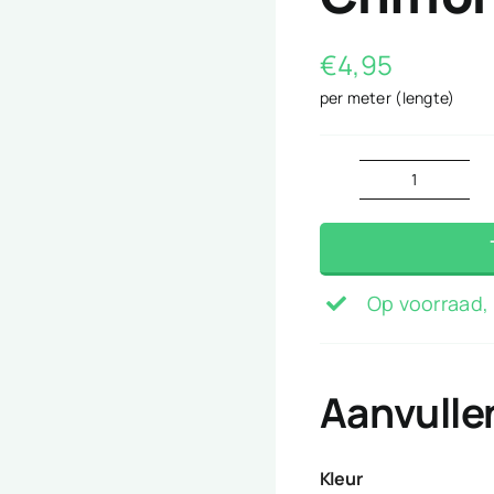
€
4,95
per meter (lengte)
Chiffon
lime
groen
aantal
Op voorraad, 
Aanvulle
Kleur