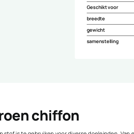
Geschikt voor
breedte
gewicht
samenstelling
roen chiffon
n stof is te gebruiken voor diverse doeleinden. Van 