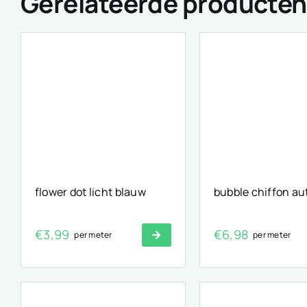
Gerelateerde producten
flower dot licht blauw
bubble chiffon a
€
3,99
€
6,98
per meter
per meter