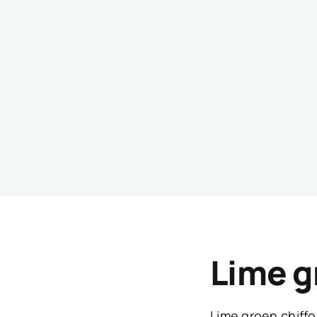
Lime g
Lime groen chiffo