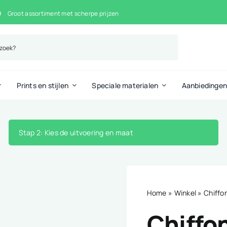
Groot assortiment met scherpe prijzen
Prints en stijlen
Speciale materialen
Aanbiedinge
Stap 2
: Kies de uitvoering en maat
Home
»
Winkel
»
Chiffo
Chiffo