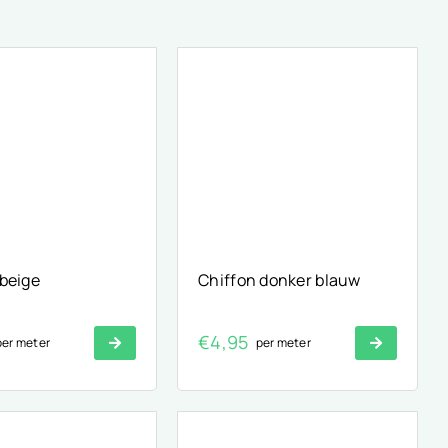
 beige
Chiffon donker blauw
€
4,95
per meter
per meter