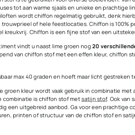
ouses tot aan warme sjaals en unieke en prachtige li
iloften wordt chiffon regelmatig gebruikt, denk hierb
trouwprieel of hele feestlocaties. Chiffon is 100% po
el kreukvrij. Chiffon is een fijne stof van een uitsteke
timent vindt u naast lime groen nog
20 verschillend
opend van chiffon stof met een effen kleur, chiffon s
asbaar max 40 graden en hoeft maar licht gestreken 
ime groen kleur wordt vaak gebruik in combinatie met 
 combinatie is chiffon stof met
satijn stof
. Ook van s
odig een uitgebreid aanbod. Ga voor een prachtige c
ren, printen of structuur van de chiffon stof en satij
.