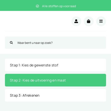
Ga
Alle stoffen op voorraad
naar
inhoud
Zoeken
naar:
Stap 1
: Kies de gewenste stof
Stap 2
: Kies de uitvoering en maat
Stap 3
: Afrekenen