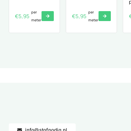
per
per
€
5,95
€
5,95
meter
meter
info@stofnodig.nl