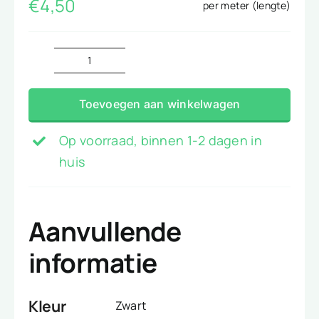
€
4,50
per meter (lengte)
Poplin
zwart
Toevoegen aan winkelwagen
aantal
Op voorraad, binnen 1-2 dagen in
huis
Aanvullende
informatie
Kleur
Zwart