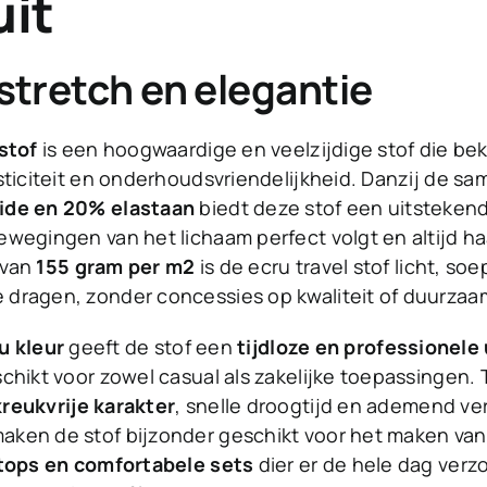
it
stretch en elegantie
stof
is een hoogwaardige en veelzijdige stof die b
sticiteit en onderhoudsvriendelijkheid. Danzij de sa
de en 20% elastaan
biedt deze stof een uitsteken
wegingen van het lichaam perfect volgt en altijd h
 van
155 gram per m2
is de ecru travel stof licht, soe
dragen, zonder concessies op kwaliteit of duurzaa
u kleur
geeft de stof een
tijdloze en professionele 
chikt voor zowel casual als zakelijke toepassingen. T
kreukvrije karakter
, snelle droogtijd en ademend v
ken de stof bijzonder geschikt voor het maken van
 tops en comfortabele sets
dier er de hele dag verzo