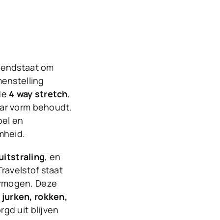
ekendstaat om
menstelling
de
4 way stretch
,
aar vorm behoudt.
pel en
mheid.
uitstraling
, en
ravelstof staat
ermogen. Deze
jurken, rokken,
rgd uit blijven