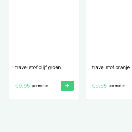
travel stof olijf groen
travel stof oranje
€
9,95
€
9,95
per meter
per meter