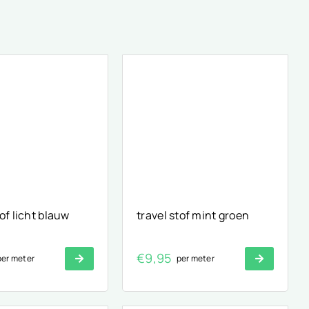
tof licht blauw
travel stof mint groen
€
9,95
per meter
per meter