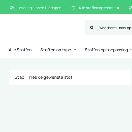
Ga
Levering binnen 1-2 dagen
Alle stoffen op voorraad
naar
inhoud
Zoeken
naar:
Alle Stoffen
Stoffen op type
Stoffen op toepassing
Stap 1
: Kies de gewenste stof