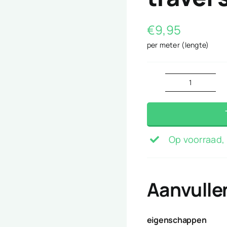
€
9,95
per meter (lengte)
travel
stof
ecru
aantal
Op voorraad, 
Aanvulle
eigenschappen