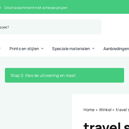
Groot assortiment met scherpe prijzen
Prints en stijlen
Speciale materialen
Aanbiedinge
Stap 2
: Kies de uitvoering en maat
Home
»
Winkel
»
travel 
travel 