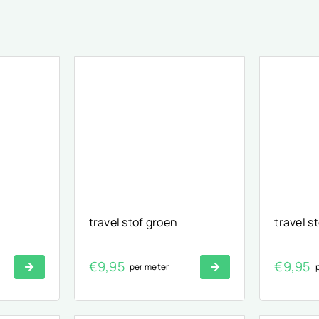
travel stof groen
travel s
€
9,95
€
9,95
per meter