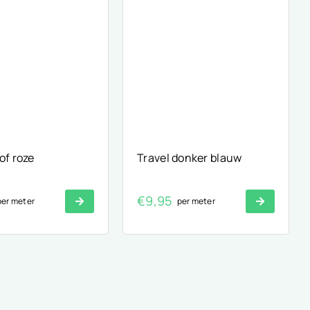
tof roze
Travel donker blauw
€
9,95
per meter
per meter