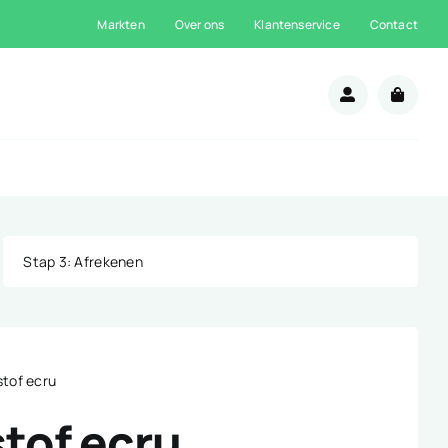
Markten
Over ons
Klantenservice
Contact
n
Stap 3
: Afrekenen
stof ecru
stof ecru