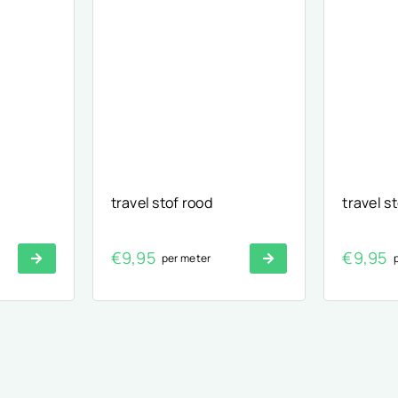
travel stof rood
travel s
€
9,95
€
9,95
per meter