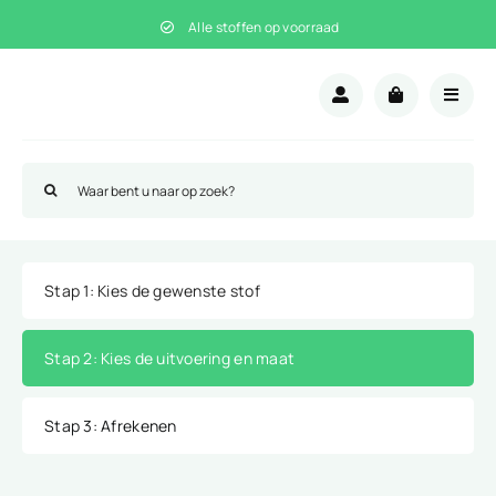
Ga
Alle stoffen op voorraad
naar
inhoud
Zoeken
naar:
Stap 1
: Kies de gewenste stof
Stap 2
: Kies de uitvoering en maat
Stap 3
: Afrekenen