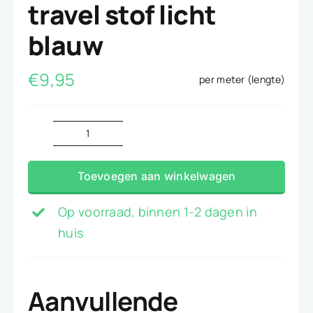
travel stof licht
blauw
€
9,95
per meter (lengte)
travel
stof
Toevoegen aan winkelwagen
licht
blauw
Op voorraad, binnen 1-2 dagen in
aantal
huis
Aanvullende