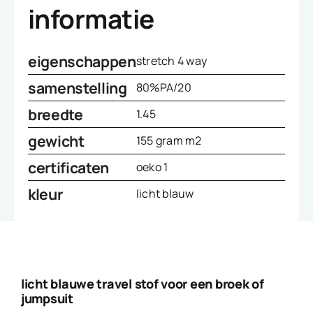
informatie
eigenschappen
stretch 4 way
samenstelling
80%PA/20
breedte
1.45
gewicht
155 gram m2
certificaten
oeko 1
kleur
licht blauw
licht blauwe travel stof voor een broek of
jumpsuit