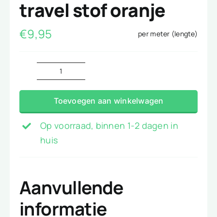
travel stof oranje
€
9,95
per meter (lengte)
travel
stof
Toevoegen aan winkelwagen
oranje
aantal
Op voorraad, binnen 1-2 dagen in
huis
Aanvullende
informatie