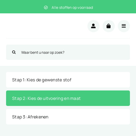
Ga
Alle stoffen op voorraad
naar
inhoud
Zoeken
naar:
Stap 1
: Kies de gewenste stof
Stap 2
: Kies de uitvoering en maat
Stap 3
: Afrekenen