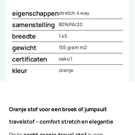
eigenschappen
stretch 4 way
samenstelling
80%PA/20
breedte
1.45
gewicht
155 gram m2
certificaten
oeko 1
kleur
oranje
Oranje stof voor een broek of jumpsuit
travelstof – comfort stretch en elegantie
Deze
zacht oranje travel stof
is een