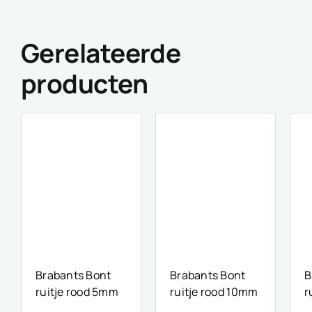
Gerelateerde
producten
Brabants Bont
Brabants Bont
B
ruitje rood 5mm
ruitje rood 10mm
r