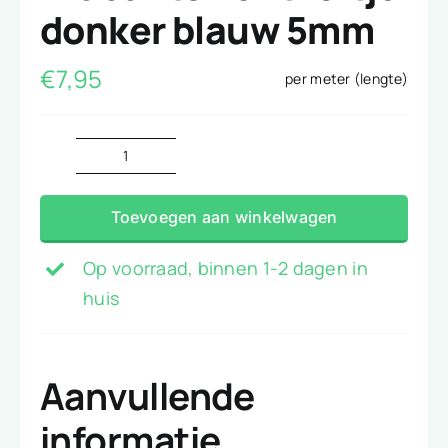
donker blauw 5mm
€
7,95
per meter (lengte)
Brabants
Bont
Toevoegen aan winkelwagen
ruitje
donker
Op voorraad, binnen 1-2 dagen in
blauw
huis
5mm
aantal
Aanvullende
informatie