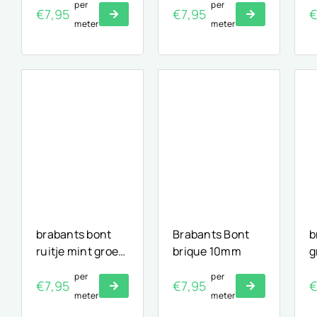
per
per
€
7,95
€
7,95
meter
meter
brabants bont
Brabants Bont
b
ruitje mint groen
brique 10mm
g
10mm
per
per
€
7,95
€
7,95
meter
meter