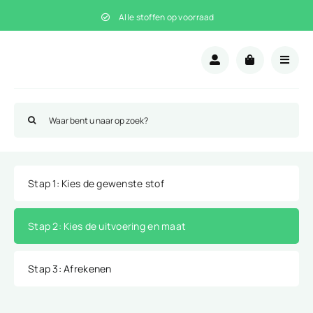
Ga
Alle stoffen op voorraad
naar
inhoud
Zoeken
naar:
Stap 1
: Kies de gewenste stof
Stap 2
: Kies de uitvoering en maat
Stap 3
: Afrekenen