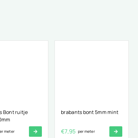
 Bont ruitje
brabants bont 5mm mint
10mm
€
7,95
er meter
per meter