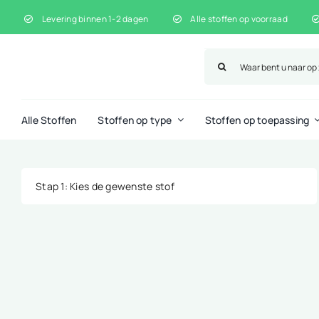
Ga
Levering binnen 1-2 dagen
Alle stoffen op voorraad
naar
inhoud
Zoeken
naar:
Alle Stoffen
Stoffen op type
Stoffen op toepassing
Stap 1
: Kies de gewenste stof