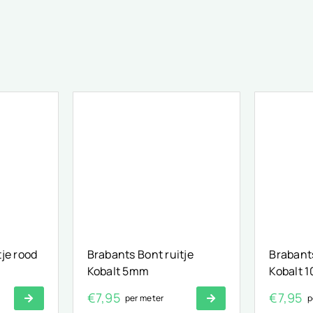
tje rood
Brabants Bont ruitje
Brabants
Kobalt 5mm
Kobalt 
€
7,95
€
7,95
per meter
p