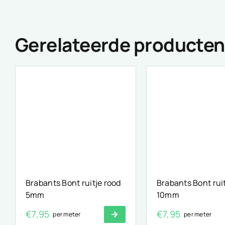
Gerelateerde producten
Brabants Bont ruitje rood
Brabants Bont rui
5mm
10mm
€
7,95
€
7,95
per meter
per meter