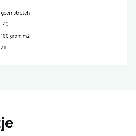
geen stretch
140
160 gram m2
all
tje