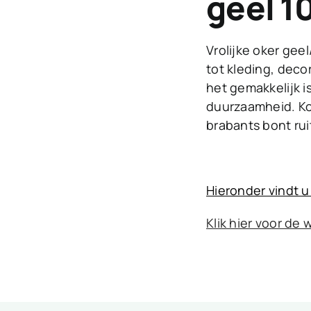
geel 
Vrolijke oker gee
tot kleding, deco
het gemakkelijk i
duurzaamheid. Kort
brabants bont rui
Hieronder vindt u
Klik hier voor de