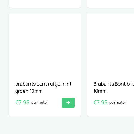
brabants bont ruitje mint
Brabants Bont br
groen 10mm
10mm
€
7,95
€
7,95
per meter
per meter