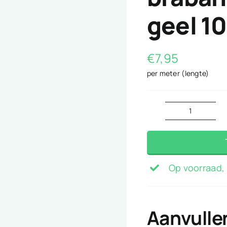
geel 
€
7,95
per meter (lengte)
brabant
bont
ruitje
geel
Op voorraad, 
10mm
aantal
Aanvulle