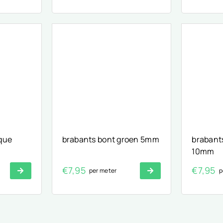
ique
brabants bont groen 5mm
brabants
10mm
€
7,95
€
7,95
per meter
p