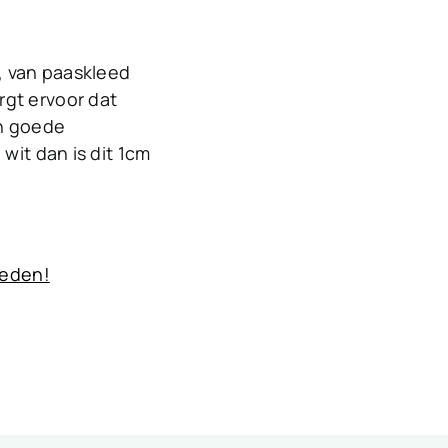
n, van paaskleed
rgt ervoor dat
en goede
 wit dan is dit 1cm
ieden!