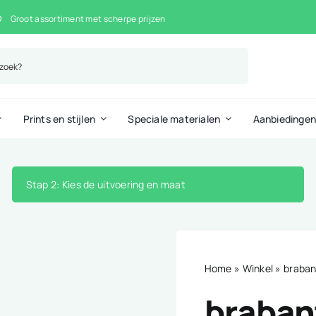
Groot assortiment met scherpe prijzen
Prints en stijlen
Speciale materialen
Aanbiedinge
Stap 2
: Kies de uitvoering en maat
Home
»
Winkel
»
braban
brabant