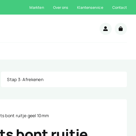
Markten
Over ons
Klantenservice
Contact
n
Stap 3
: Afrekenen
ts bont ruitje geel 10mm
s bont ruitje