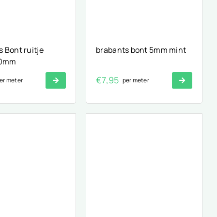
 Bont ruitje
brabants bont 5mm mint
10mm
€
7,95
er meter
per meter