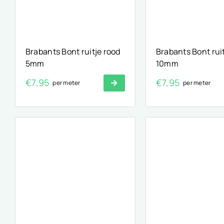
Brabants Bont ruitje rood
Brabants Bont rui
5mm
10mm
€
7,95
€
7,95
per meter
per meter