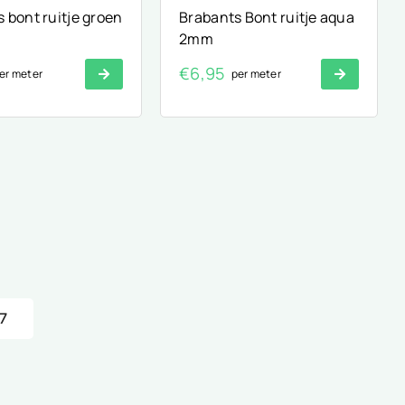
 bont ruitje groen
Brabants Bont ruitje aqua
2mm
€
6,95
er meter
per meter
7