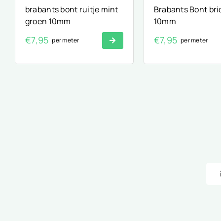
brabants bont ruitje mint
Brabants Bont br
groen 10mm
10mm
€
7,95
€
7,95
per meter
per meter