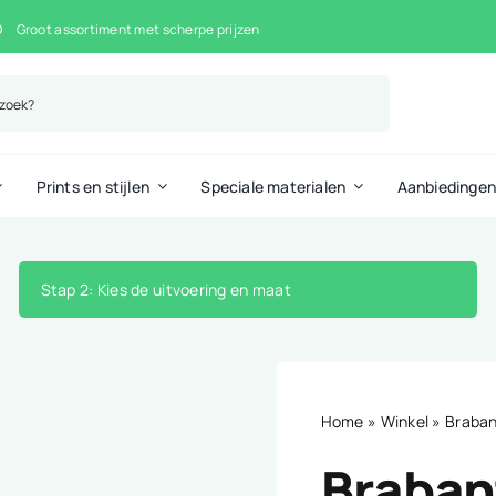
Groot assortiment met scherpe prijzen
Prints en stijlen
Speciale materialen
Aanbiedinge
Stap 2
: Kies de uitvoering en maat
Home
»
Winkel
»
Braban
Brabant