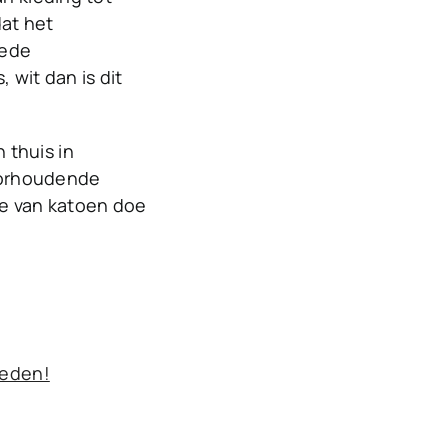
dat het
oede
, wit dan is dit
 thuis in
oorhoudende
tje van katoen doe
ieden!