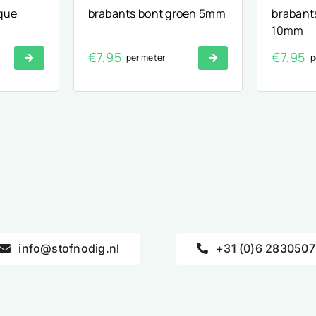
ique
brabants bont groen 5mm
brabants
10mm
€
7,95
€
7,95
per meter
p
info@stofnodig.nl
+31 (0)6 2830507