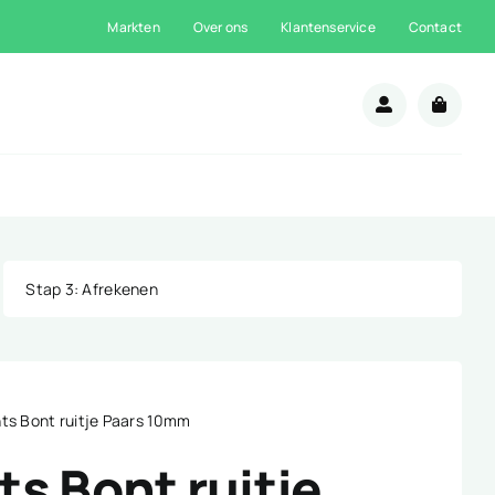
Markten
Over ons
Klantenservice
Contact
n
Stap 3
: Afrekenen
ts Bont ruitje Paars 10mm
s Bont ruitje