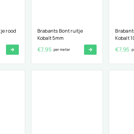
tje rood
Brabants Bont ruitje
Brabants
Kobalt 5mm
Kobalt 
€
7,95
€
7,95
per meter
p