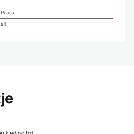
Paars
all
tje
an kleding tot