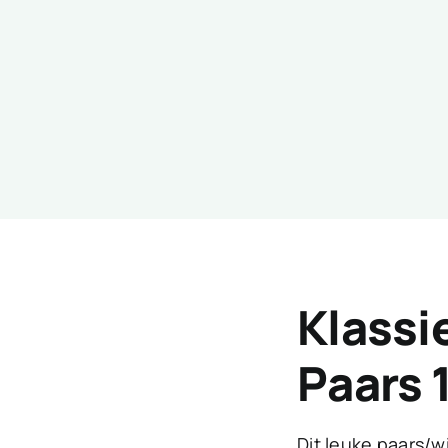
Klassi
Paars
Dit leuke paars/wi