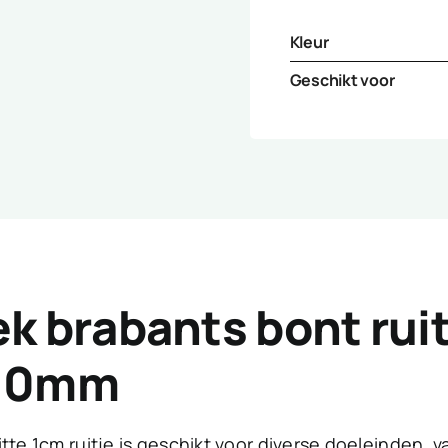
Kleur
Geschikt voor
ek brabants bont rui
 10mm
tte 1cm ruitje is geschikt voor diverse doeleinden, v