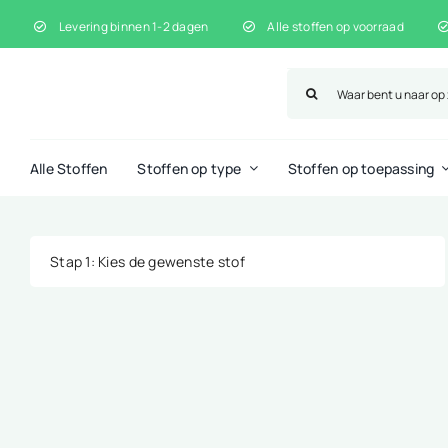
Ga
Levering binnen 1-2 dagen
Alle stoffen op voorraad
naar
inhoud
Zoeken
naar:
Alle Stoffen
Stoffen op type
Stoffen op toepassing
Stap 1
: Kies de gewenste stof