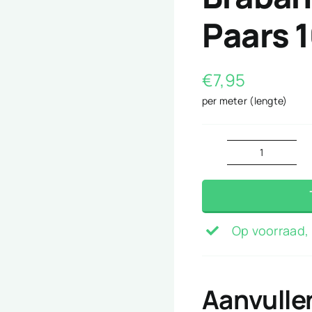
Paars
€
7,95
per meter (lengte)
Brabant
Bont
ruitje
Paars
Op voorraad, 
10mm
aantal
Aanvulle