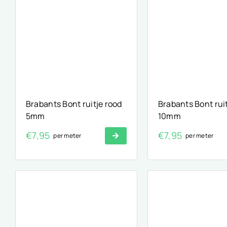
Brabants Bont ruitje rood
Brabants Bont rui
5mm
10mm
€
7,95
€
7,95
per meter
per meter