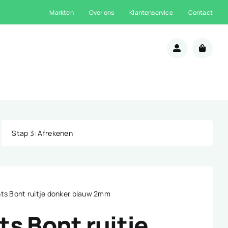
Markten
Over ons
Klantenservice
Contact
n
Stap 3
: Afrekenen
ts Bont ruitje donker blauw 2mm
s Bont ruitje