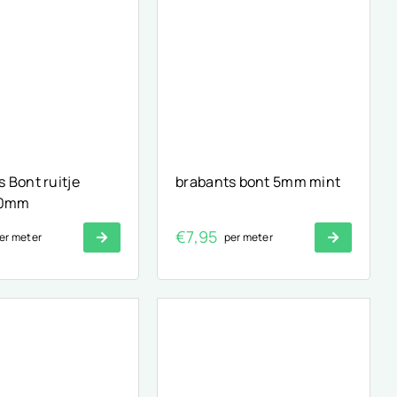
 Bont ruitje
brabants bont 5mm mint
10mm
€
7,95
er meter
per meter