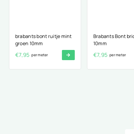
brabants bont ruitje mint
Brabants Bont br
groen 10mm
10mm
€
7,95
€
7,95
per meter
per meter