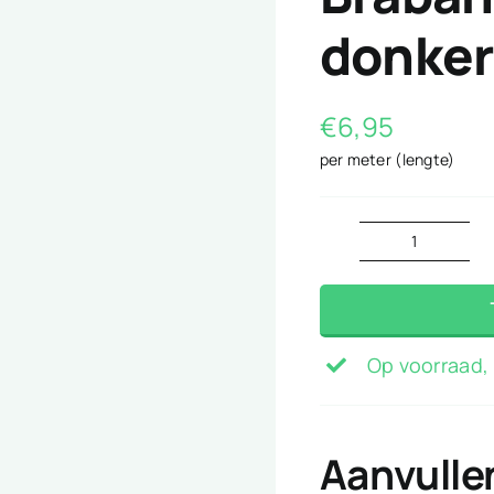
donker
€
6,95
per meter (lengte)
Brabant
Bont
ruitje
donker
Op voorraad, 
blauw
2mm
aantal
Aanvulle