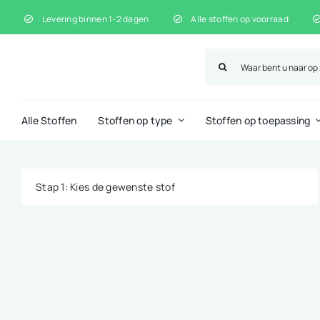
Ga
Levering binnen 1-2 dagen
Alle stoffen op voorraad
naar
inhoud
Zoeken
naar:
Alle Stoffen
Stoffen op type
Stoffen op toepassing
Stap 1
: Kies de gewenste stof