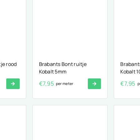
tje rood
Brabants Bont ruitje
Brabants
Kobalt 5mm
Kobalt 
€
7,95
€
7,95
per meter
p