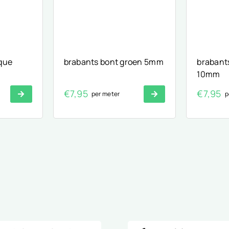
ique
brabants bont groen 5mm
brabants
10mm
€
7,95
€
7,95
per meter
p