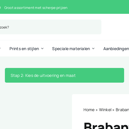
Groot assortiment met scherpe prijzen
Prints en stijlen
Speciale materialen
Aanbiedinge
Stap 2
: Kies de uitvoering en maat
Home
»
Winkel
»
Braban
Brabant